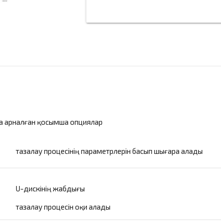
беру
а арналған қосымша опциялар
тазалау процесінің параметрлерін басып шығара алады
U-дискінің жабдығы
тазалау процесін оқи алады