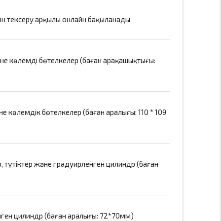
ігін тексеру арқылы онлайн бақыланады
әне көлемді бөтелкелер (баған арақашықтығы:
е көлемдік бөтелкелер (баған аралығы: 110 * 109
, түтіктер және градуирленген цилиндр (баған
нген цилиндр (баған аралығы: 72*70мм)