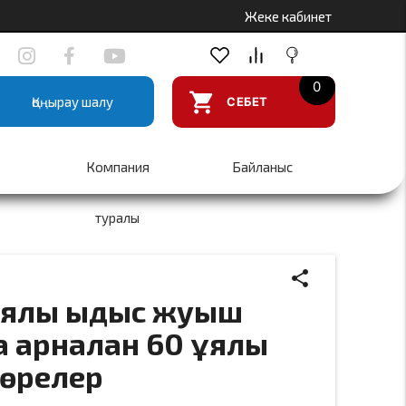
Жеке кабинет
0
shopping_cart
Қоңырау шалу
СЕБЕТ
Компания
Байланыс
туралы
share
иялы ыдыс жуғыш
close
 арналған 60 ұялы
сөрелер