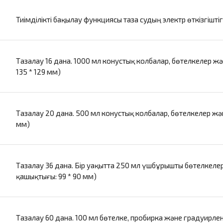
Тиімділікті бақылау функциясы таза судың электр өткізгішт
Тазалау 16 дана. 1000 мл конустық колбалар, бөтелкелер ж
135 * 129 мм)
Тазалау 20 дана. 500 мл конустық колбалар, бөтелкелер жән
мм)
Тазалау 36 дана. Бір уақытта 250 мл үшбұрышты бөтелкелер
қашықтығы: 99 * 90 мм)
Тазалау 60 дана. 100 мл бөтелке, пробирка және градуирле