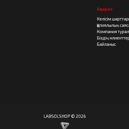
Ақпарат
Келісім шартта
Құпиялылық сая
Компания тура
Біздің клиенттер
Байланыс
LABSOLSHOP © 2026