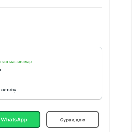
уғыш машиналар
ы
 жеткізу
WhatsApp
Сұрақ қою