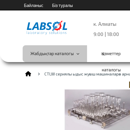
Байланыс
Біз туралы
к. Алматы
9:00 | 18:00
Жабдықтар каталогы
Қызметтер
каталогы
CTLW сериялы ыдыс жуғыш машиналарға арна
search