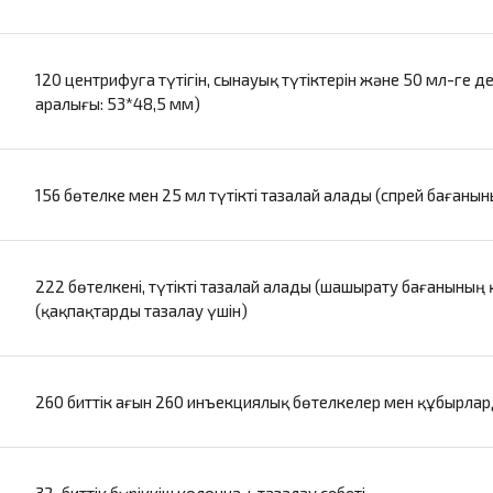
120 центрифуга түтігін, сынауық түтіктерін және 50 мл-ге д
аралығы: 53*48,5 мм)
156 бөтелке мен 25 мл түтікті тазалай алады (спрей бағаны
222 бөтелкені, түтікті тазалай алады (шашырату бағанының 
(қақпақтарды тазалау үшін)
260 биттік ағын 260 инъекциялық бөтелкелер мен құбырла
32-биттік бүріккіш колонна + тазалау себеті