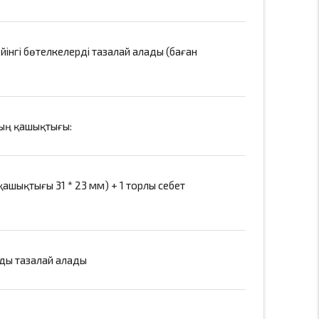
ейінгі бөтелкелерді тазалай алады (баған
ның қашықтығы:
қашықтығы 31 * 23 мм) + 1 торлы себет
рды тазалай алады