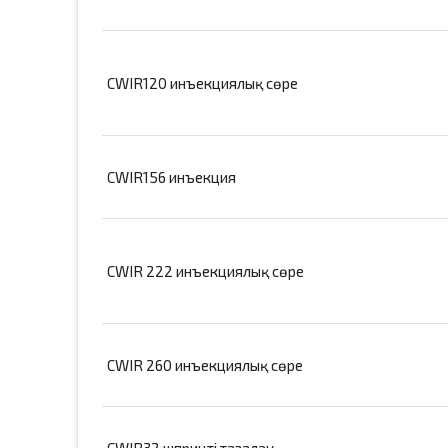
CWIR120 инъекциялық сөре
CWIR156 инъекция
CWIR 222 инъекциялық сөре
CWIR 260 инъекциялық сөре
CWIR32 шприцті тазалау