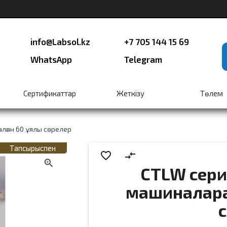
info@Labsol.kz
+7 705 144 15 69
WhatsApp
Telegram
Сертификаттар
Жеткiзу
Төлем
лған 60 ұялы сөрелер
close
Тапсырыспен
favorite_border
compare_arrows
CTLW сер
машиналарға