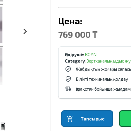
Цена:
769 000 ₸
Өндіруші:
:
BOYN
Category
:
Зертханалық ыдыс ж
Жабдықтың жоғары сапас
Білікті техникалық қолдау
Қазақстан бойынша жылдам
add_shopping_cart
Тапсырыс