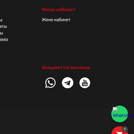
Жеке кабинет
ры
Жеке кабинет
саты
лы
іміз
Әлеуметтік желілер
0