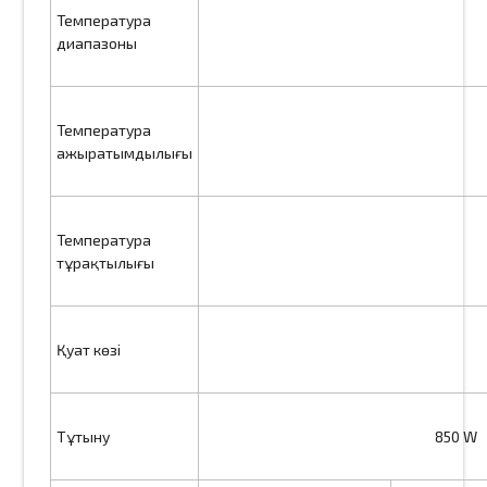
Температура
диапазоны
Температура
ажыратымдылығы
Температура
тұрақтылығы
Қуат көзі
Тұтыну
850 W