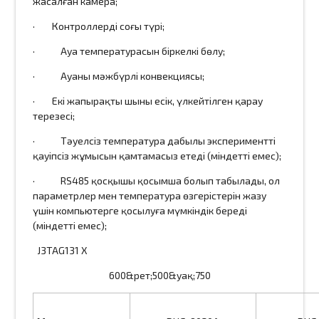
жасалған камера;
· Контроллердің соңғы түрі;
· Ауа температурасын біркелкі бөлу;
· Ауаның мәжбүрлі конвекциясы;
· Екі жапырақты шыны есік, үлкейтілген қарау
терезесі;
· Тәуелсіз температура дабылы эксперименттің
қауіпсіз жұмысын қамтамасыз етеді (міндетті емес);
· RS485 қосқышы қосымша болып табылады, ол
параметрлер мен температура өзгерістерін жазу
үшін компьютерге қосылуға мүмкіндік береді
(міндетті емес);
J3TAG131 X
600&рет;500&уақ;750