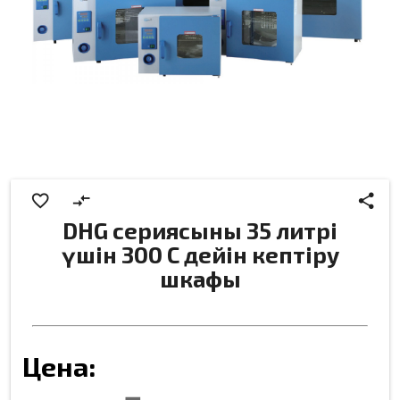
favorite_border
compare_arrows
share
DHG сериясының 35 литрі
үшін 300 C дейін кептіру
шкафы
Цена: