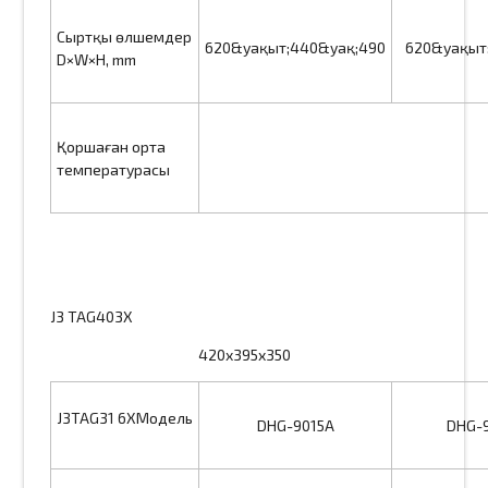
Сыртқы өлшемдер
620&уақыт;440&уақ;490
620&уақыт
D×W×H, mm
Қоршаған орта
температурасы
J3 TAG403X
420x395x350
J3TAG31 6XМодель
DHG-9015A
DHG-