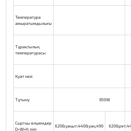
Температура
ажыратымдылығы
Тұрақтылық
температурасы
Қуат көзі
Тұтыну
850W
Сыртқы өлшемдер
620&уақыт;440&уақ;490
620&рет;4
D×W×H, mm