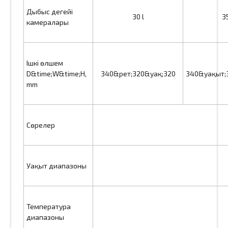
Дыбыс деңгейі
30 l
35
камералары
Ішкі өлшем
D&time;W&time;H,
340&рет;320&уақ;320
340&уақыт;
mm
Сөрелер
Уақыт диапазоны
Температура
диапазоны