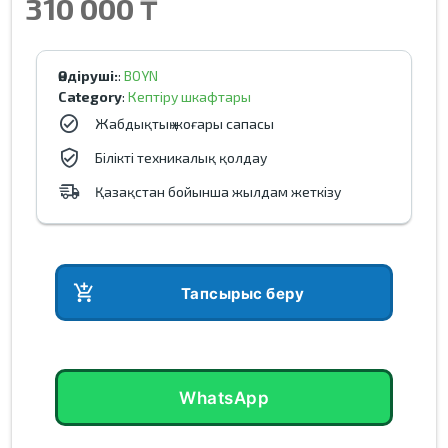
310 000 ₸
Өндіруші:
:
BOYN
Category
:
Кептіру шкафтары
Жабдықтың жоғары сапасы
Білікті техникалық қолдау
Қазақстан бойынша жылдам жеткізу
add_shopping_cart
Тапсырыс беру
WhatsApp