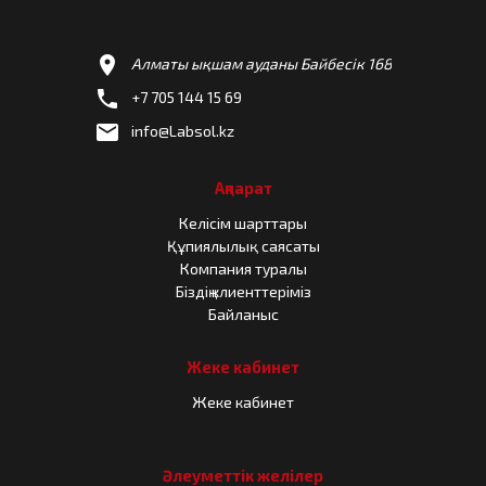
location_on
Алматы ықшам ауданы Байбесік 168
phone
+7 705 144 15 69
email
info@Labsol.kz
Ақпарат
Келісім шарттары
Құпиялылық саясаты
Компания туралы
Біздің клиенттеріміз
Байланыс
Жеке кабинет
Жеке кабинет
Әлеуметтік желілер