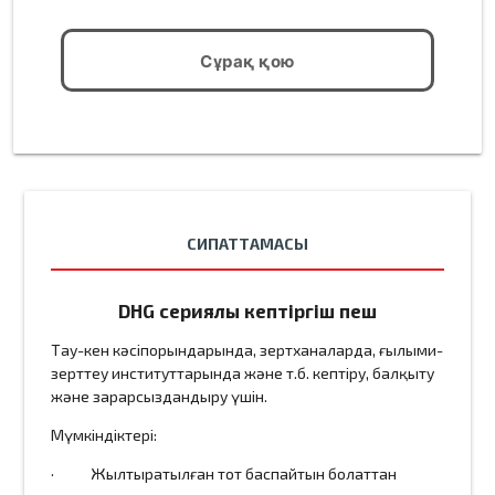
Сұрақ қою
СИПАТТАМАСЫ
DHG сериялы кептіргіш пеш
Тау-кен кәсіпорындарында, зертханаларда, ғылыми-
зерттеу институттарында және т.б. кептіру, балқыту
және зарарсыздандыру үшін.
Мүмкіндіктері:
· Жылтыратылған тот баспайтын болаттан