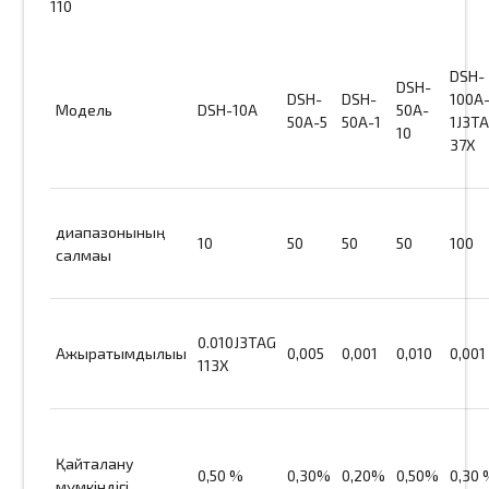
110
DSH-
DSH-
DSH-
DSH-
100A
Модель
DSH-10A
50A-
50A-5
50A-1
1J3T
10
37X
диапазонының
10
50
50
50
100
салмағы
0.010J3TAG
Ажыратымдылығы
0,005
0,001
0,010
0,001
113X
Қайталану
0,50 %
0,30%
0,20%
0,50%
0,30
мүмкіндігі