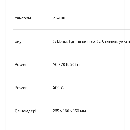
сенсоры
PT-100
оқу
% Ылғал, Қатты заттар, %, Салмағы, уақы
Power
AC 220 В, 50 Гц
Power
400 W
Өлшемдері
265 x 160 x 150 мм