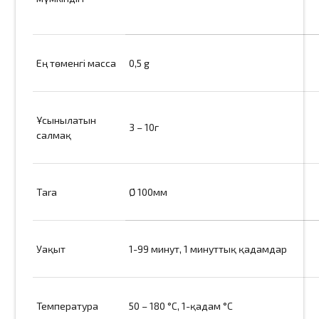
Ең төменгі масса
0,5 g
Ұсынылатын
3 – 10г
салмақ
Tara
Ø 100мм
Уақыт
1-99 минут, 1 минуттық қадамдар
Температура
50 – 180 °C, 1-қадам °C