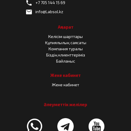
phone
+7 705 144 15 69
email
info@Labsol.kz
Ақпарат
Келісім шарттары
Құпиялылық саясаты
Компания туралы
Біздің клиенттеріміз
Байланыс
Жеке кабинет
Жеке кабинет
Әлеуметтік желілер