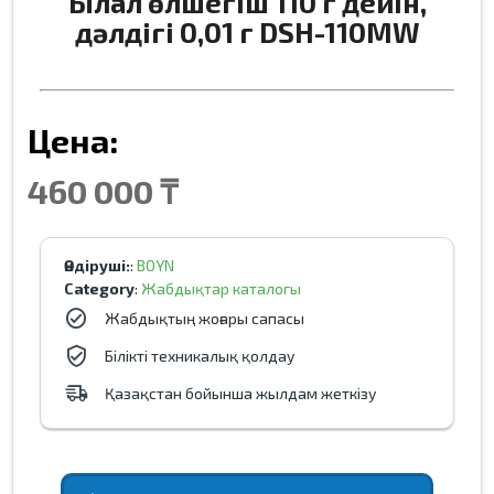
Ылғал өлшегіш 110 г дейін,
дәлдігі 0,01 г DSH-110MW
Цена:
460 000 ₸
Өндіруші:
:
BOYN
Category
:
Жабдықтар каталогы
Жабдықтың жоғары сапасы
Білікті техникалық қолдау
Қазақстан бойынша жылдам жеткізу