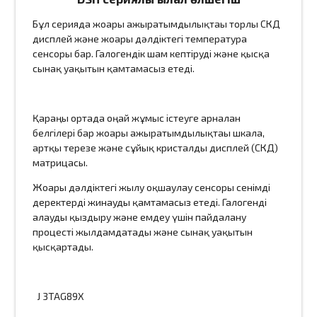
Бұл серияда жоғары ажыратымдылықтағы торлы СКД
дисплей және жоғары дәлдіктегі температура
сенсоры бар. Галогендік шам кептіруді және қысқа
сынақ уақытын қамтамасыз етеді.
Қараңғы ортада оңай жұмыс істеуге арналған
белгілері бар жоғары ажыратымдылықтағы шкала,
артқы терезе және сұйық кристалды дисплей (СКД)
матрицасы.
Жоғары дәлдіктегі жылу оқшаулау сенсоры сенімді
деректерді жинауды қамтамасыз етеді. Галогенді
алауды қыздыру және емдеу үшін пайдалану
процесті жылдамдатады және сынақ уақытын
қысқартады.
J 3TAG89X