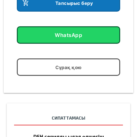
add_shopping_cart
Тапсырыс беру
WhatsApp
Сұрақ қою
СИПАТТАМАСЫ
DSH сериялы ылғал өлшегіш