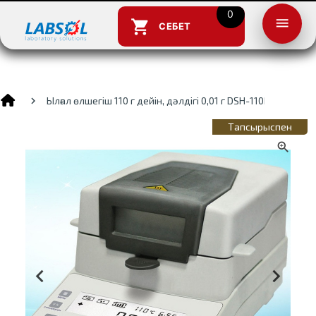
0
menu
shopping_cart
СЕБЕТ
Ылғал өлшегіш 110 г дейін, дәлдігі 0,01 г DSH-110MW
Тапсырыспен
close
close
search