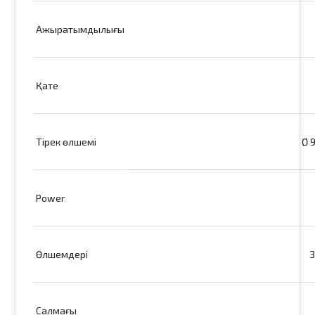
Ажыратымдылығы
Қате
Тірек өлшемі
Ø 
Power
Өлшемдері
3
Салмағы