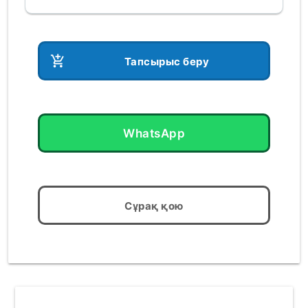
add_shopping_cart
Тапсырыс беру
WhatsApp
Сұрақ қою