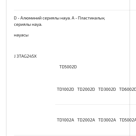
D - Алюминий сериялы науа. A - Пластикалық
сериялы науа.
науасы
J 3TAG245X
TD5002D
TD1002D
TD2002D
TD3002D
TD6002
TD1002A
TD2002A
TD3002A
TD5002