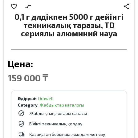
favorite_border
compare_arrows
share
0,1 г дәлдікпен 5000 г дейінгі
техникалық таразы, TD
сериялы алюминий науа
Цена:
159 000 ₸
Өндіруші:
:
Drawell
Category
:
Жабдықтар каталогы
Жабдықтың жоғары сапасы
Білікті техникалық қолдау
Қазақстан бойынша жылдам жеткізу