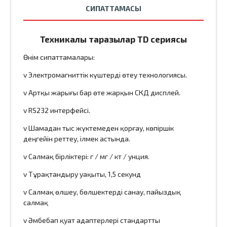
СИПАТТАМАСЫ
Техникалық таразылар TD сериясы
Өнім сипаттамалары:
v Электромагниттік күштерді өтеу технологиясы.
v Артқы жарығы бар өте жарқын СКД дисплей.
v RS232 интерфейсі.
v Шамадан тыс жүктемеден қорғау, көпіршік
деңгейін реттеу, ілмек астында.
v Салмақ бірліктері: г / мг / кт / унция.
v Тұрақтандыру уақыты, 1,5 секунд
v Салмақ өлшеу, бөлшектерді санау, пайыздық
салмақ
v Әмбебап қуат адаптерлері стандартты