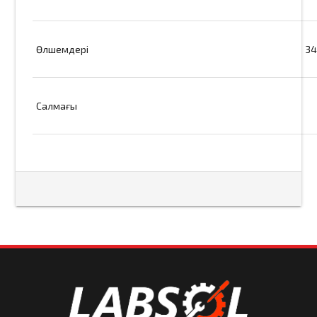
Өлшемдері
34
Салмағы