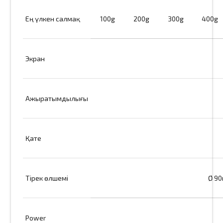
Ең үлкен салмақ
100g
200g
300g
400g
Экран
Ажыратымдылығы
Қате
Тірек өлшемі
Ø 9
Power