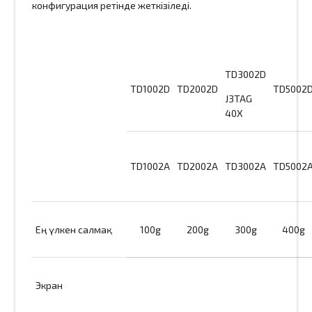
конфигурация ретінде жеткізіледі.
TD3002D
TD1002D
TD2002D
TD5002
J3TAG
40X
TD1002A
TD2002A
TD3002A
TD5002
Ең үлкен салмақ
100g
200g
300g
400g
Экран