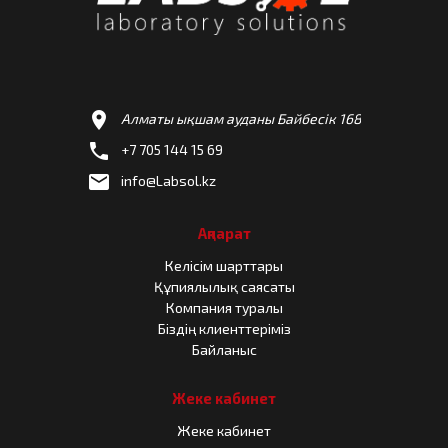
location_on
Алматы ықшам ауданы Байбесік 168
phone
+7 705 144 15 69
email
info@Labsol.kz
Ақпарат
Келісім шарттары
Құпиялылық саясаты
Компания туралы
Біздің клиенттеріміз
Байланыс
Жеке кабинет
Жеке кабинет