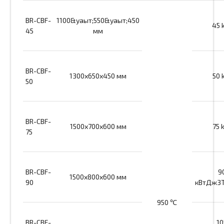
BR-CBF-
1100&уақыт;550&уақыт;450
45 
45
мм
BR-CBF-
1300х650х450 мм
50 
50
BR-CBF-
1500х700х600 мм
75 
75
BR-CBF-
9
1500x800x600 мм
90
кВтДж3
950 ℃
BR-CBF-
10