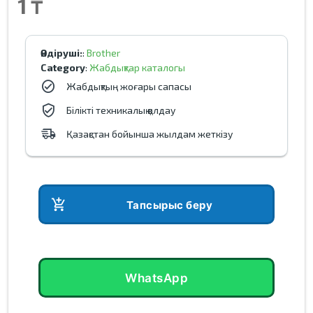
1 ₸
Өндіруші:
:
Brother
Category
:
Жабдықтар каталогы
Жабдықтың жоғары сапасы
Білікті техникалық қолдау
Қазақстан бойынша жылдам жеткізу
add_shopping_cart
Тапсырыс беру
WhatsApp