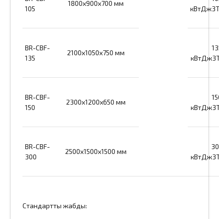
1800х900х700 мм
105
кВтДж3
BR-CBF-
13
2100х1050х750 мм
135
кВтДж3
BR-CBF-
15
2300х1200х650 мм
150
кВтДж3
BR-CBF-
30
2500х1500х1500 мм
300
кВтДж3
Стандартты жабдық: