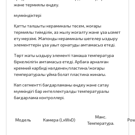
және термиялық өңдеу.
мүмкіндіктері
Қатты талшықты керамикалық төсем, жоғары
термиялық тиімділік, аз жылу жоғалту және ұзақ қызмет
ету мерзімі. Жапондық керамикалық шегелер қыздыру
элементтерін ұзақ уақыт орнатуды қамтамасыз етеді.
Төрт жақты қыздыру элементі тамаша температура
біркелкілігін қамтамасыз етеді. Арбаға арналған
кремний карбиді көлденең пластина/жоғары
температуралы құйма болат пластина жинағы.
Көп сегментті бағдарламаны өңдеу және сақтау
мүмкіндігі бар интеллектуалды температуралық
бағдарлама контроллері.
Макс.
Модель
Камера (LxWxD)
Po
Температура.