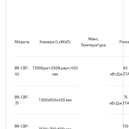
Макс.
Модель
Камера (LxWxD)
Pow
Температура.
BR-CBF-
1100&рет;550&уақыт;450
65
45
мм
кВтДж3T
BR-CBF-
75
1300х650х450 мм
75
кВтДж3T
BR-CBF-
110
1500х700х600 мм