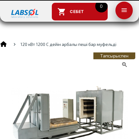
0
menu
shopping_cart
СЕБЕТ
120 кВт 1200 С дейін арбалы пеші бар муфельді пеш. CBF 
Тапсырыспен
close
close
search