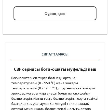
Сұрақ қою
СИПАТТАМАСЫ
CBF сериясы боги-ошақты муфельді пеш
Боги пештері екі түрге бөлінеді: орташа
температуралы (0 ~ 950 ℃) және жоғары
температуралы (0 ~ 1200 ℃), олар негізінен жоғары
хромды, жоғары марганецті болатты, сұр шойын
бөлшектерін, иілгіш темір бөлшектерін, тозуға төзімді
балғаларды, ұсақтауларды құю үшін қолданылады.
әртүрлі механикалық бөлшектерді жасыту, қартаю