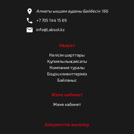
location_on
Алматы ықшам ауданы Байбесік 168
phone
+7 705 144 15 69
email
info@Labsol.kz
Ақпарат
Келісім шарттары
Құпиялылық саясаты
Компания туралы
Біздің клиенттеріміз
Байланыс
Жеке кабинет
Жеке кабинет
Әлеуметтік желілер