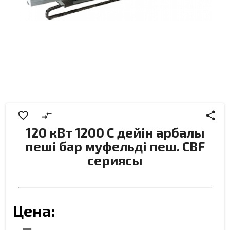
favorite_border
compare_arrows
share
120 кВт 1200 С дейін арбалы
пеші бар муфельді пеш. CBF
сериясы
Цена: