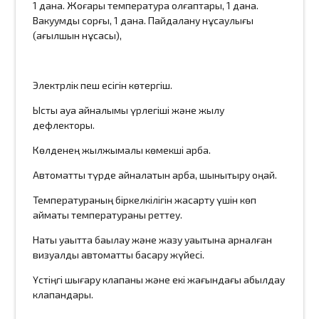
1 дана. Жоғары температура қолғаптары, 1 дана.
Вакуумдық сорғы, 1 дана. Пайдалану нұсқаулығы
(ағылшын нұсқасы),
Электрлік пеш есігін көтергіш.
Ыстық ауа айналымы үрлегіші және жылу
дефлекторы.
Көлденең жылжымалы көмекші арба.
Автоматты түрде айналатын арба, шынықтыру оңай.
Температураның біркелкілігін жақсарту үшін көп
аймақтық температураны реттеу.
Нақты уақытта бақылау және жазу уақытына арналған
визуалды автоматты басқару жүйесі.
Үстіңгі шығару клапаны және екі жағындағы қабылдау
клапандары.