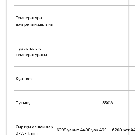
Температура
ажыратымдылығы
Тұрақтылық
температурасы
Қуат көзі
Тұтыну
850W
Сыртқы өлшемдер
620&уақыт;440&уақ;490
620&рет;4
D×W×H, mm