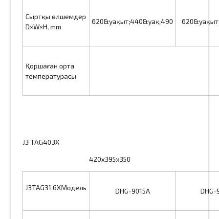
Сыртқы өлшемдер
620&уақыт;440&уақ;490
620&уақыт
D×W×H, mm
Қоршаған орта
температурасы
J3 TAG403X
420x395x350
J3TAG31 6XМодель
DHG-9015A
DHG-