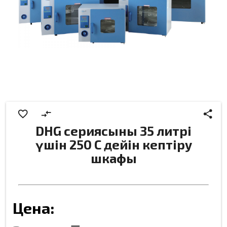
favorite_border
compare_arrows
share
DHG сериясының 35 литрі
үшін 250 C дейін кептіру
шкафы
Цена: