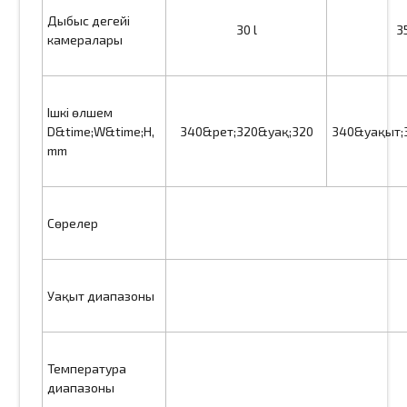
Дыбыс деңгейі
30 l
35
камералары
Ішкі өлшем
D&time;W&time;H,
340&рет;320&уақ;320
340&уақыт;
mm
Сөрелер
Уақыт диапазоны
Температура
диапазоны