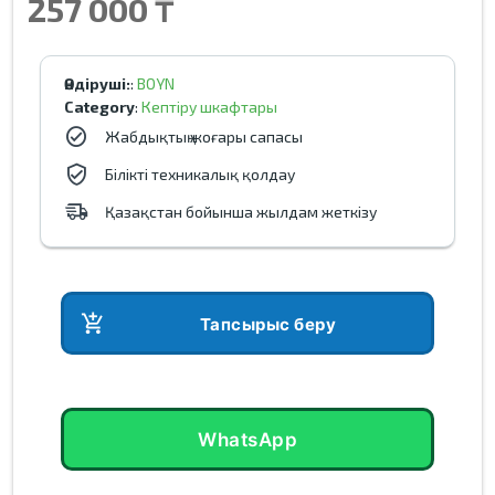
257 000 ₸
Өндіруші:
:
BOYN
Category
:
Кептіру шкафтары
Жабдықтың жоғары сапасы
Білікті техникалық қолдау
Қазақстан бойынша жылдам жеткізу
add_shopping_cart
Тапсырыс беру
WhatsApp