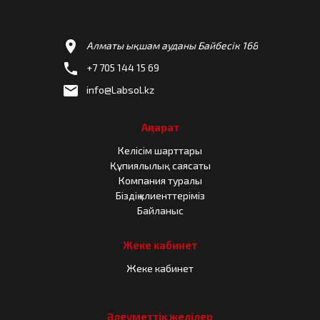
location_on
Алматы ықшам ауданы Байбесік 168
phone
+7 705 144 15 69
email
info@Labsol.kz
Ақпарат
Келісім шарттары
Құпиялылық саясаты
Компания туралы
Біздің клиенттеріміз
Байланыс
Жеке кабинет
Жеке кабинет
Әлеуметтік желілер