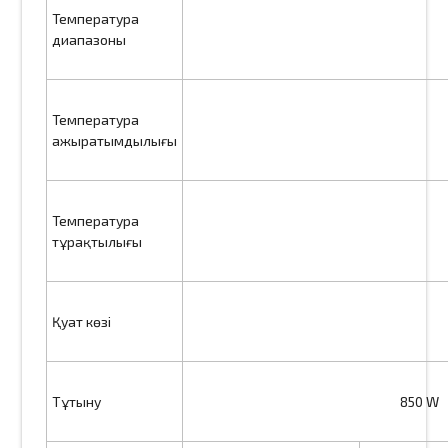
Температура
диапазоны
Температура
ажыратымдылығы
Температура
тұрақтылығы
Қуат көзі
Тұтыну
850 W