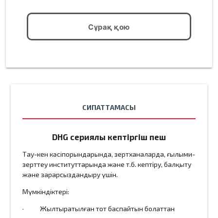
Сұрақ қою
СИПАТТАМАСЫ
DHG сериялы кептіргіш пеш
Тау-кен кәсіпорындарында, зертханаларда, ғылыми-
зерттеу институттарында және т.б. кептіру, балқыту
және зарарсыздандыру үшін.
Мүмкіндіктері:
· Жылтыратылған тот баспайтын болаттан