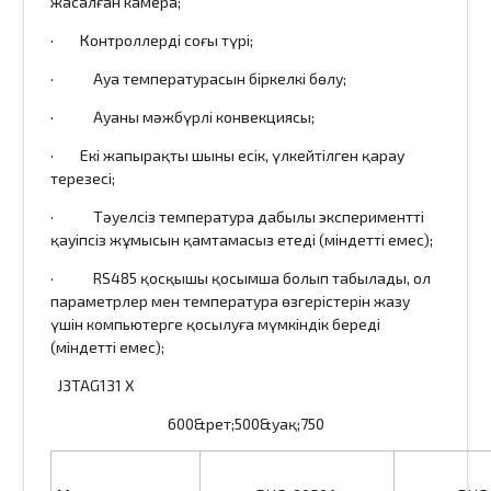
жасалған камера;
· Контроллердің соңғы түрі;
· Ауа температурасын біркелкі бөлу;
· Ауаның мәжбүрлі конвекциясы;
· Екі жапырақты шыны есік, үлкейтілген қарау
терезесі;
· Тәуелсіз температура дабылы эксперименттің
қауіпсіз жұмысын қамтамасыз етеді (міндетті емес);
· RS485 қосқышы қосымша болып табылады, ол
параметрлер мен температура өзгерістерін жазу
үшін компьютерге қосылуға мүмкіндік береді
(міндетті емес);
J3TAG131 X
600&рет;500&уақ;750